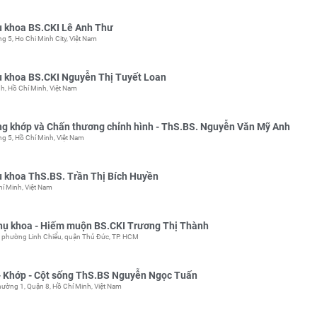
 khoa BS.CKI Lê Anh Thư
g 5, Ho Chi Minh City, Việt Nam
 khoa BS.CKI Nguyễn Thị Tuyết Loan
h, Hồ Chí Minh, Việt Nam
g khớp và Chấn thương chỉnh hình - ThS.BS. Nguyễn Văn Mỹ Anh
ng 5, Hồ Chí Minh, Việt Nam
 khoa ThS.BS. Trần Thị Bích Huyền
í Minh, Việt Nam
hụ khoa - Hiếm muộn BS.CKI Trương Thị Thành
, phường Linh Chiểu, quận Thủ Đức, TP. HCM
 Khớp - Cột sống ThS.BS Nguyễn Ngọc Tuấn
ường 1, Quận 8, Hồ Chí Minh, Việt Nam