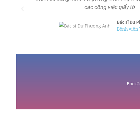
các công việc giấy tờ
Bác sĩ Dư 
Bệnh viện
Bác sĩ