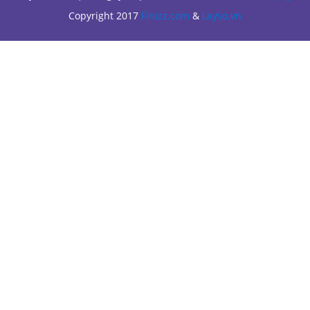
Copyright 2017
Finizz.com
&
Layso.vn