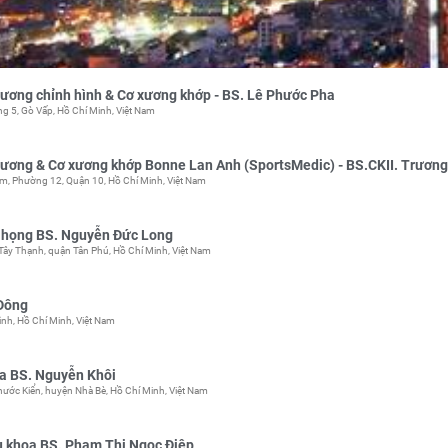
ơng chỉnh hình & Cơ xương khớp - BS. Lê Phước Pha
 5, Gò Vấp, Hồ Chí Minh, Việt Nam
ương & Cơ xương khớp Bonne Lan Anh (SportsMedic) - BS.CKII. Trươn
, Phường 12, Quận 10, Hồ Chí Minh, Việt Nam
 họng BS. Nguyễn Đức Long
ây Thạnh, quận Tân Phú, Hồ Chí Minh, Việt Nam
Đông
nh, Hồ Chí Minh, Việt Nam
a BS. Nguyễn Khôi
hước Kiển, huyện Nhà Bè, Hồ Chí Minh, Việt Nam
 khoa BS. Phạm Thị Ngọc Điệp