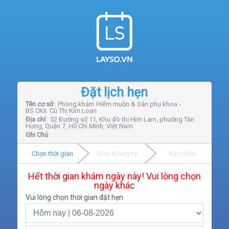
Đặt lịch hẹn
Tên cơ sở
: Phòng khám Hiếm muộn & Sản phụ khoa -
BS.CKII. Cù Thị Kim Loan
Địa chỉ
: 52 Đường số 11, Khu đô thị Him Lam, phường Tân
Hưng, Quận 7, Hồ Chí Minh, Việt Nam
Ghi Chú
:
Chọn thời gian
Điền thông tin
Xác nhận
Hết thời gian khám ngày này! Vui lòng chọn
ngày khác
Vui lòng chọn thời gian đặt hẹn