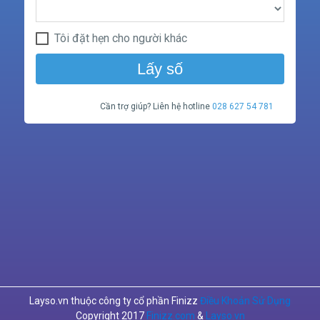
Tôi đặt hẹn cho người khác
Lấy số
Cần trợ giúp? Liên hệ hotline
028 627 54 781
Layso.vn thuộc công ty cổ phần Finizz
Điều Khoản Sử Dụng
Copyright 2017
Finizz.com
&
Layso.vn