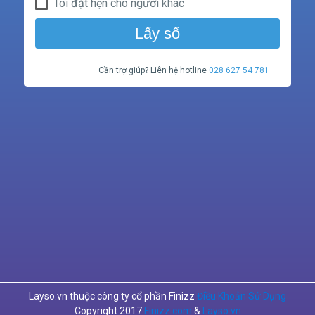
Tôi đặt hẹn cho người khác
Lấy số
Cần trợ giúp? Liên hệ hotline
028 627 54 781
Layso.vn thuộc công ty cổ phần Finizz
Điều Khoản Sử Dụng
Copyright 2017
Finizz.com
&
Layso.vn