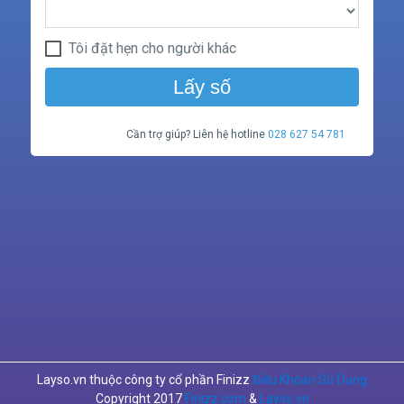
Tôi đặt hẹn cho người khác
Lấy số
Cần trợ giúp? Liên hệ hotline
028 627 54 781
Layso.vn thuộc công ty cổ phần Finizz
Điều Khoản Sử Dụng
Copyright 2017
Finizz.com
&
Layso.vn