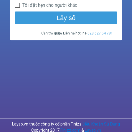
Tôi đặt hẹn cho người khác
Lấy số
Cần trợ giúp? Liên hệ hotline
028 627 54 781
Layso.vn thuộc công ty cổ phần Finizz
Điều Khoản Sử Dụng
Copyright 2017
Finizz.com
&
Layso.vn