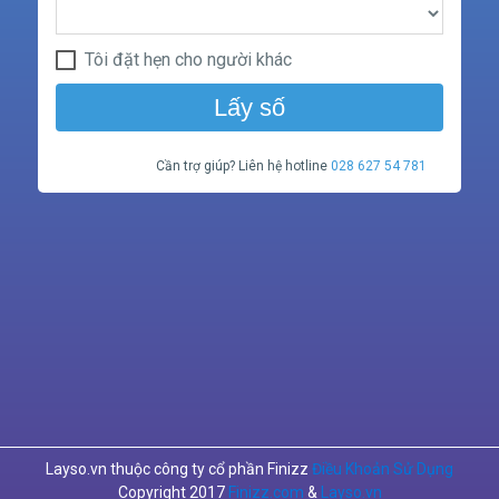
Tôi đặt hẹn cho người khác
Lấy số
Cần trợ giúp? Liên hệ hotline
028 627 54 781
Layso.vn thuộc công ty cổ phần Finizz
Điều Khoản Sử Dụng
Copyright 2017
Finizz.com
&
Layso.vn