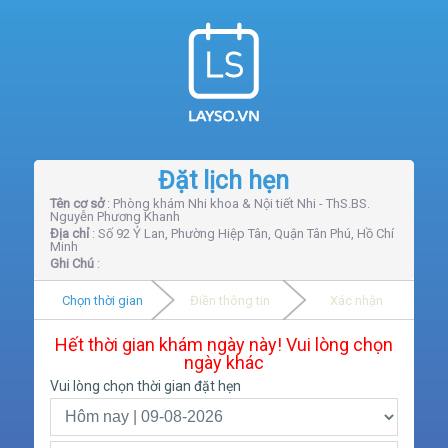
Đặt lịch hẹn
Tên cơ sở
: Phòng khám Nhi khoa & Nội tiết Nhi - ThS.BS.
Nguyễn Phương Khanh
Địa chỉ
: Số 92 Ỷ Lan, Phường Hiệp Tân, Quận Tân Phú, Hồ Chí
Minh
Ghi Chú
:
Chọn thời gian
Điền thông tin
Xác nhận
Hết thời gian khám ngày này! Vui lòng chọn
ngày khác
Vui lòng chọn thời gian đặt hẹn