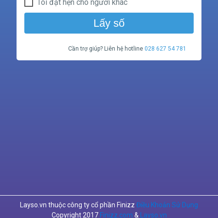
Tôi đặt hẹn cho người khác
Lấy số
Cần trợ giúp? Liên hệ hotline
028 627 54 781
Layso.vn thuộc công ty cổ phần Finizz
Điều Khoản Sử Dụng
Copyright 2017
Finizz.com
&
Layso.vn