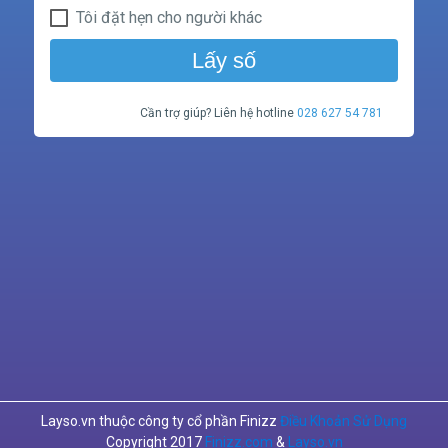
Tôi đặt hẹn cho người khác
Lấy số
Cần trợ giúp? Liên hệ hotline
028 627 54 781
Layso.vn thuộc công ty cổ phần Finizz
Điều Khoản Sử Dụng
Copyright 2017
Finizz.com
&
Layso.vn