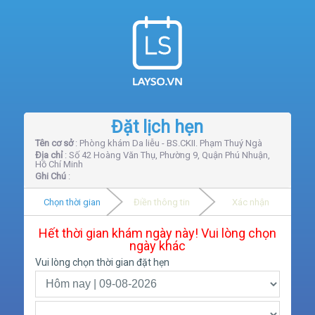
Đặt lịch hẹn
Tên cơ sở
: Phòng khám Da liễu - BS.CKII. Phạm Thuý Ngà
Địa chỉ
: Số 42 Hoàng Văn Thụ, Phường 9, Quận Phú Nhuận,
Hồ Chí Minh
Ghi Chú
:
Chọn thời gian
Điền thông tin
Xác nhận
Hết thời gian khám ngày này! Vui lòng chọn
ngày khác
Vui lòng chọn thời gian đặt hẹn