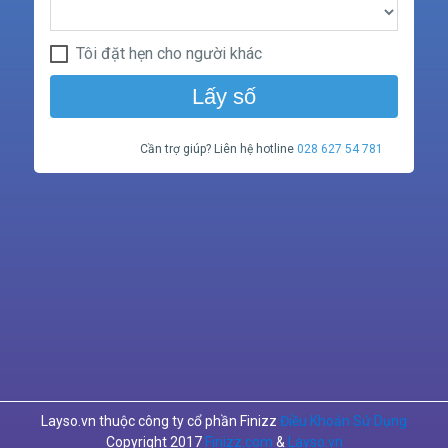
Tôi đặt hẹn cho người khác
Lấy số
Cần trợ giúp? Liên hệ hotline
028 627 54 781
Layso.vn thuộc công ty cổ phần Finizz
Điều Khoản Sử Dụng
Copyright 2017
Finizz.com
&
Layso.vn