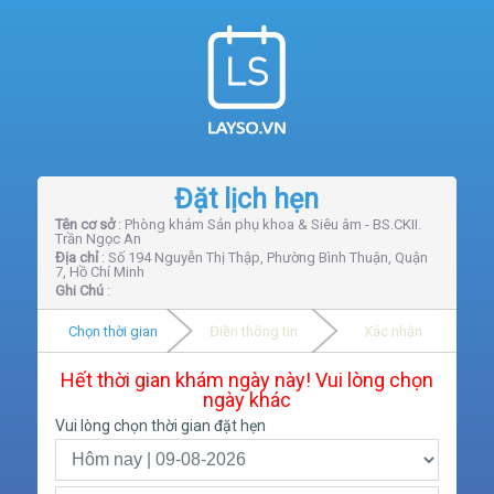
Đặt lịch hẹn
Tên cơ sở
: Phòng khám Sản phụ khoa & Siêu âm - BS.CKII.
Trần Ngọc An
Địa chỉ
: Số 194 Nguyễn Thị Thập, Phường Bình Thuận, Quận
7, Hồ Chí Minh
Ghi Chú
:
Chọn thời gian
Điền thông tin
Xác nhận
Hết thời gian khám ngày này! Vui lòng chọn
ngày khác
Vui lòng chọn thời gian đặt hẹn