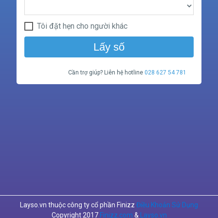
Tôi đặt hẹn cho người khác
Lấy số
Cần trợ giúp? Liên hệ hotline
028 627 54 781
Layso.vn thuộc công ty cổ phần Finizz
Điều Khoản Sử Dụng
Copyright 2017
Finizz.com
&
Layso.vn