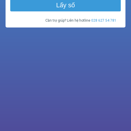
Lấy số
Cần trợ giúp? Liên hệ hotline
028 627 54 781