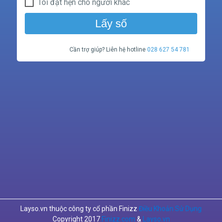
Tôi đặt hẹn cho người khác
Lấy số
Cần trợ giúp? Liên hệ hotline
028 627 54 781
Layso.vn thuộc công ty cổ phần Finizz
Điều Khoản Sử Dụng
Copyright 2017
Finizz.com
&
Layso.vn