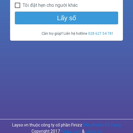
Tôi đặt hẹn cho người khác
Lấy số
Cần trợ giúp? Liên hệ hotline
028 627 54 781
Layso.vn thuộc công ty cổ phần Finizz
Điều Khoản Sử Dụng
Copyright 2017
Finizz.com
&
Layso.vn