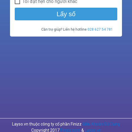
Tôi đặt hẹn cho người khác
Lấy số
Cần trợ giúp? Liên hệ hotline
028 627 54 781
Layso.vn thuộc công ty cổ phần Finizz
Điều Khoản Sử Dụng
Copyright 2017
Finizz.com
&
Layso.vn