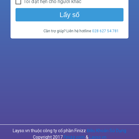
Tôi đặt hẹn cho người khác
Lấy số
Cần trợ giúp? Liên hệ hotline
028 627 54 781
Layso.vn thuộc công ty cổ phần Finizz
Điều Khoản Sử Dụng
Copyright 2017
Finizz.com
&
Layso.vn