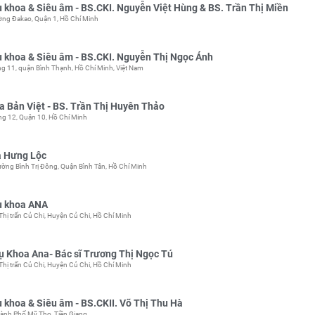
khoa & Siêu âm - BS.CKI. Nguyễn Việt Hùng & BS. Trần Thị Miền
ng Đakao, Quận 1, Hồ Chí Minh
 khoa & Siêu âm - BS.CKI. Nguyễn Thị Ngọc Ánh
 11, quận Bình Thạnh, Hồ Chí Minh, Việt Nam
 Bản Việt - BS. Trần Thị Huyên Thảo
g 12, Quận 10, Hồ Chí Minh
a Hưng Lộc
ờng Bình Trị Đông, Quận Bình Tân, Hồ Chí Minh
ụ khoa ANA
Thị trấn Củ Chi, Huyện Củ Chi, Hồ Chí Minh
 Khoa Ana- Bác sĩ Trương Thị Ngọc Tú
Thị trấn Củ Chi, Huyện Củ Chi, Hồ Chí Minh
khoa & Siêu âm - BS.CKII. Võ Thị Thu Hà
ành Phố Mỹ Tho, Tiền Giang