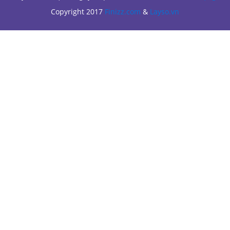
Copyright 2017
Finizz.com
&
Layso.vn