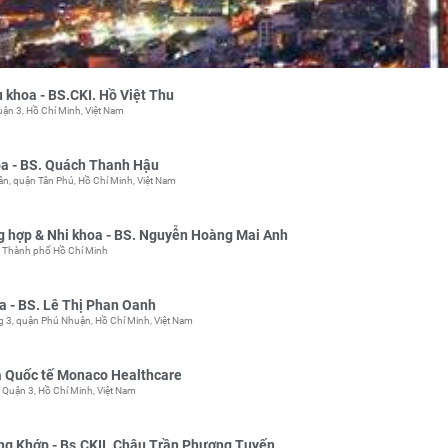
khoa - BS.CKI. Hồ Việt Thu
ận 3, Hồ Chí Minh, Việt Nam
a - BS. Quách Thanh Hậu
n, quận Tân Phú, Hồ Chí Minh, Việt Nam
 hợp & Nhi khoa - BS. Nguyễn Hoàng Mai Anh
, Thành phố Hồ Chí Minh
 - BS. Lê Thị Phan Oanh
3, quận Phú Nhuận, Hồ Chí Minh, Việt Nam
 Quốc tế Monaco Healthcare
 Quận 3, Hồ Chí Minh, Việt Nam
g Khớp - Bs.CKII. Châu Trần Phương Tuyến