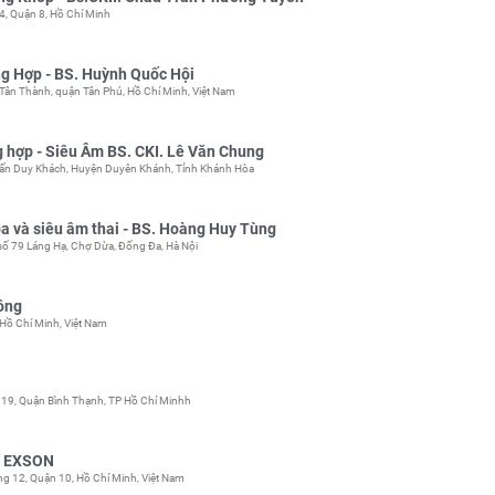
, Quận 8, Hồ Chí Minh
g Hợp - BS. Huỳnh Quốc Hội
ân Thành, quận Tân Phú, Hồ Chí Minh, Việt Nam
 hợp - Siêu Âm BS. CKI. Lê Văn Chung
rấn Duy Khách, Huyện Duyên Khánh, Tỉnh Khánh Hòa
 và siêu âm thai - BS. Hoàng Huy Tùng
 số 79 Láng Hạ, Chợ Dừa, Đống Đa, Hà Nội
ông
Hồ Chí Minh, Việt Nam
19, Quận Bình Thạnh, TP Hồ Chí Minhh
ế EXSON
 12, Quận 10, Hồ Chí Minh, Việt Nam