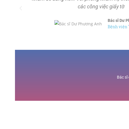
các công việc giấy tờ
Bác sĩ Dư 
Bệnh viện
Bác sĩ